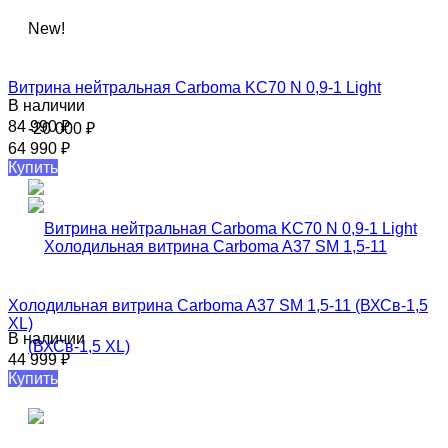
New!
Витрина нейтральная Carboma KC70 N 0,9-1 Light​
В наличии
84 990
₽
-20 000
₽
64 990
₽
Купить
Холодильная витрина Carboma A37 SM 1,5-11 (ВХСв-1,5
XL)
В наличии
44 999
₽
Купить