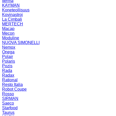
Iterma
KAYMAN
Koneteollisuus
Kovinastroj
La Cimbali
MERTECH
Macap
Mecon
Moduline
NUOVA SIMONELLI
Nemox
Onega
Polair
Polaris
Pozis
Rada
Radax
Rational
Resto Italia
Robot Coupe
Rosso
SIRMAN
Saeco
Starfood
Taurus