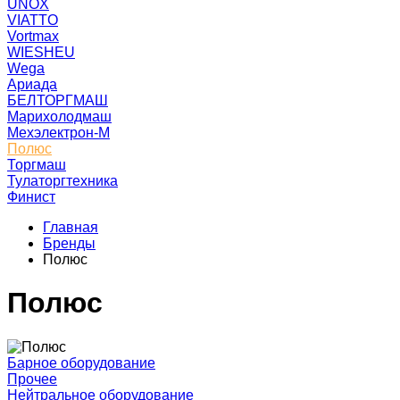
UNOX
VIATTO
Vortmax
WIESHEU
Wega
Ариада
БЕЛТОРГМАШ
Марихолодмаш
Мехэлектрон-М
Полюс
Торгмаш
Тулаторгтехника
Финист
Главная
Бренды
Полюс
Полюс
Барное оборудование
Прочее
Нейтральное оборудование