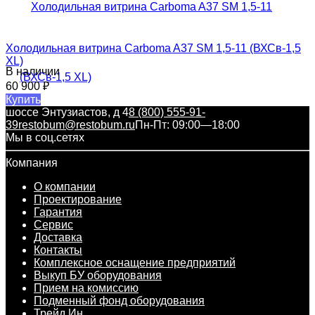
Холодильная витрина Carboma A37 SM 1,5-11 (ВХСв-1,5
XL)
В наличии
60 900
₽
Купить
шоссе Энтузиастов, д 4
8 (800) 555-91-
39
restobum@restobum.ru
Пн-Пт: 09:00—18:00
Мы в соц.сетях
Компания
О компании
Проектирование
Гарантия
Сервис
Доставка
Контакты
Комплексное оснащение предприятий
Выкуп БУ оборудования
Прием на комиссию
Подменный фонд оборудования
Трейд Ин