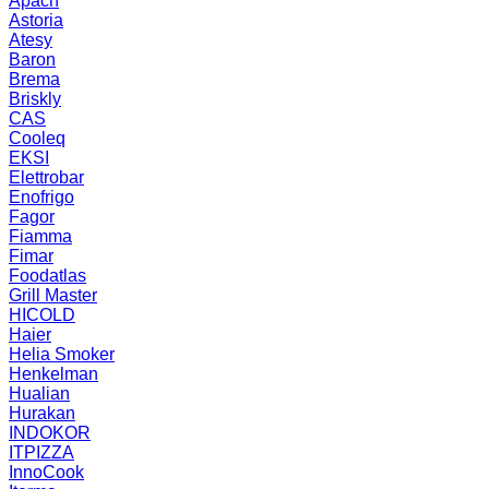
Apach
Astoria
Atesy
Baron
Brema
Briskly
CAS
Cooleq
EKSI
Elettrobar
Enofrigo
Fagor
Fiamma
Fimar
Foodatlas
Grill Master
HICOLD
Haier
Helia Smoker
Henkelman
Hualian
Hurakan
INDOKOR
ITPIZZA
InnoCook