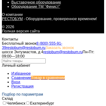
Выставочное оборудование
Оборудование ТМ "Финист"
О компании
РЕСТОБУМ
- Оборудование, проверенное временем!
© 2026
Полная версия сайта
Контакты
Бесплатный звонок
8 (800) 555-91-
39
restobum@restobum.ru
Заказать звонок
шоссе Энтузиастов, д 4
restobum@restobum.ru
Пн-Пт:
09:00—18:00
Личный кабинет
Избранное
Сравнение
Товар в сравнении
Вход
Регистрация
Подбор по параметрам
Склад
Челябинск
Екатеринбург