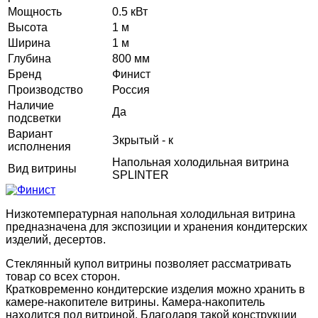
Мощность
0.5 кВт
Высота
1 м
Ширина
1 м
Глубина
800 мм
Бренд
Финист
Производство
Россия
Наличие
Да
подсветки
Вариант
Зкрытый - к
исполнения
Напольная холодильная витрина
Вид витрины
SPLINTER
Низкотемпературная напольная холодильная витрина
предназначена для экспозиции и хранения кондитерских
изделий, десертов.
Стеклянный купол витрины позволяет рассматривать
товар со всех сторон.
Кратковременно кондитерские изделия можно хранить в
камере-накопителе витрины. Камера-накопитель
находится под витриной. Благодаря такой конструкции