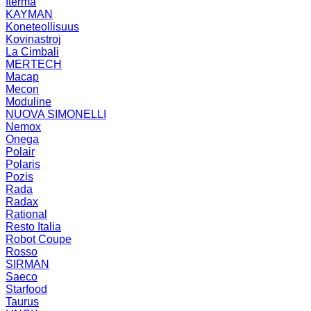
Iterma
KAYMAN
Koneteollisuus
Kovinastroj
La Cimbali
MERTECH
Macap
Mecon
Moduline
NUOVA SIMONELLI
Nemox
Onega
Polair
Polaris
Pozis
Rada
Radax
Rational
Resto Italia
Robot Coupe
Rosso
SIRMAN
Saeco
Starfood
Taurus