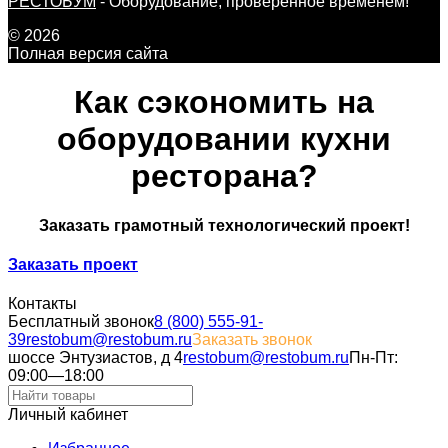
РЕСТОБУМ
- Оборудование, проверенное временем!
© 2026
Полная версия сайта
Как сэкономить на
оборудовании кухни
ресторана?
Заказать грамотный технологический проект!
Заказать проект
Контакты
Бесплатный звонок
8 (800) 555-91-
39
restobum@restobum.ru
Заказать звонок
шоссе Энтузиастов, д 4
restobum@restobum.ru
Пн-Пт:
09:00—18:00
Личный кабинет