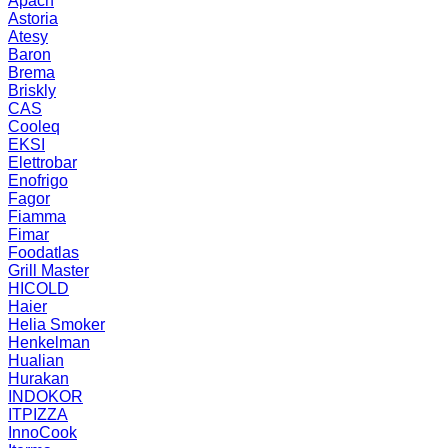
Apach
Astoria
Atesy
Baron
Brema
Briskly
CAS
Cooleq
EKSI
Elettrobar
Enofrigo
Fagor
Fiamma
Fimar
Foodatlas
Grill Master
HICOLD
Haier
Helia Smoker
Henkelman
Hualian
Hurakan
INDOKOR
ITPIZZA
InnoCook