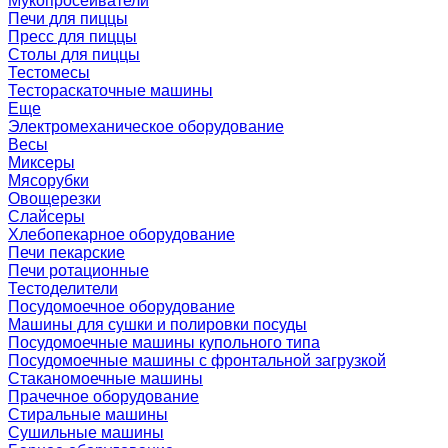
Мукопросеиватели
Печи для пиццы
Пресс для пиццы
Столы для пиццы
Тестомесы
Тестораскаточные машины
Еще
Электромеханическое оборудование
Весы
Миксеры
Мясорубки
Овощерезки
Слайсеры
Хлебопекарное оборудование
Печи пекарские
Печи ротационные
Тестоделители
Посудомоечное оборудование
Машины для сушки и полировки посуды
Посудомоечные машины купольного типа
Посудомоечные машины с фронтальной загрузкой
Стаканомоечные машины
Прачечное оборудование
Стиральные машины
Сушильные машины