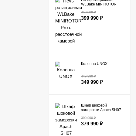
WLBake MINIROTOR
Pro с расстоечной
450 000
₽
камерой
399 990
₽
Колонна UNOX
449 990
₽
349 990
₽
Шкаф шоковой
заморозки Apach SH07
399 990
₽
379 990
₽