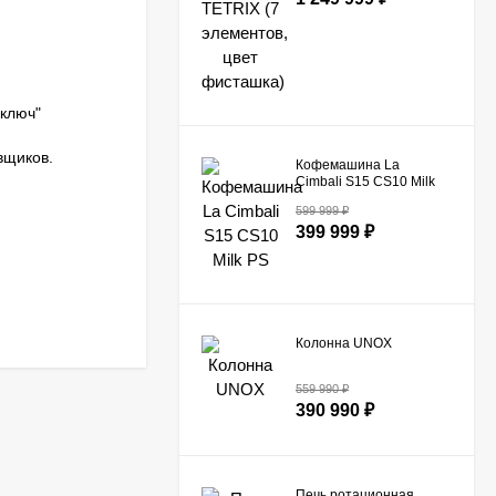
ключ"
вщиков.
Кофемашина La
Cimbali S15 CS10 Milk
PS​
599 999
₽
399 999
₽
Колонна UNOX
559 990
₽
390 990
₽
Печь ротационная