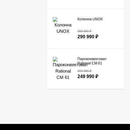
Колонна UNOX
369 990
₽
290 990
₽
Пароконвектомат
Rational CM 61​
309 990
₽
249 990
₽