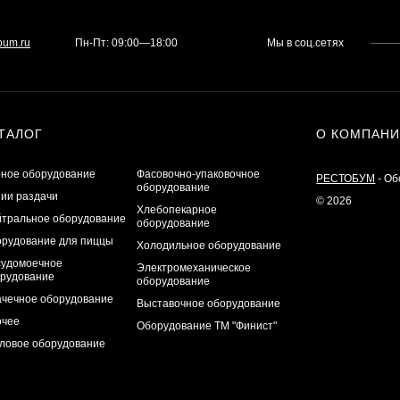
bum.ru
Пн-Пт: 09:00—18:00
Мы в соц.сетях
ТАЛОГ
О КОМПАН
ное оборудование
Фасовочно-упаковочное
РЕСТОБУМ
- Об
оборудование
ии раздачи
© 2026
Хлебопекарное
тральное оборудование
оборудование
рудование для пиццы
Холодильное оборудование
удомоечное
Электромеханическое
рудование
оборудование
чечное оборудование
Выставочное оборудование
очее
Оборудование ТМ "Финист"
ловое оборудование