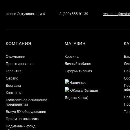
шоссе Энтузиастов, д 4
8 (800) 555-91-39
restobum@resto
КОМПАНИЯ
МАГАЗИН
КА
О компании
Корзина
Бар
Проектирование
Личный кабинет
Лин
Гарантия
Оформить заказ
Ней
Сервис
Обо
Доставка
Пос
обо
Контакты
Пра
Комплексное оснащение
предприятий
Пр
Выкуп БУ оборудования
Теп
Прием на комиссию
Подменный фонд