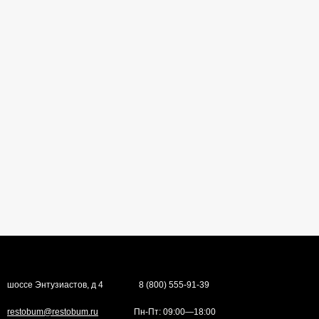
шоссе Энтузиастов, д 4
8 (800) 555-91-39
restobum@restobum.ru
Пн-Пт: 09:00—18:00