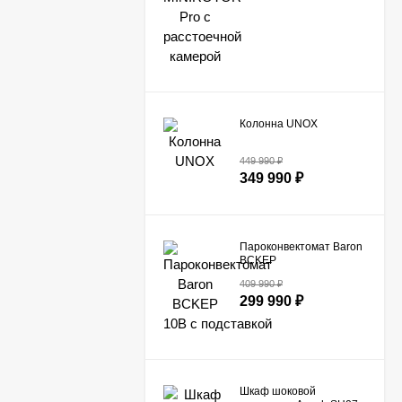
Колонна UNOX
449 990
₽
349 990
₽
Пароконвектомат Baron
BCKEP
10B с подставкой
409 990
₽
299 990
₽
Шкаф шоковой