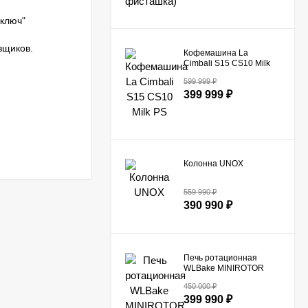
ключ"
вщиков.
Кофемашина La
Cimbali S15 CS10 Milk
PS​
599 999
₽
399 999
₽
Колонна UNOX
559 990
₽
390 990
₽
Печь ротационная
WLBake MINIROTOR
Pro с расстоечной
450 000
₽
камерой
399 990
₽