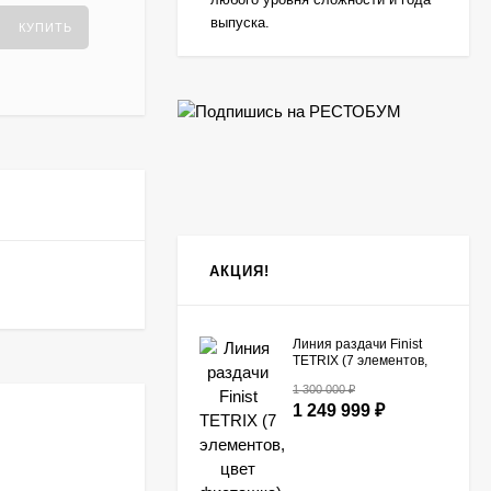
выпуска.
КУПИТЬ
АКЦИЯ!
Линия раздачи Finist
TETRIX (7 элементов,
цвет фисташка)
1 300 000
₽
1 249 999
₽