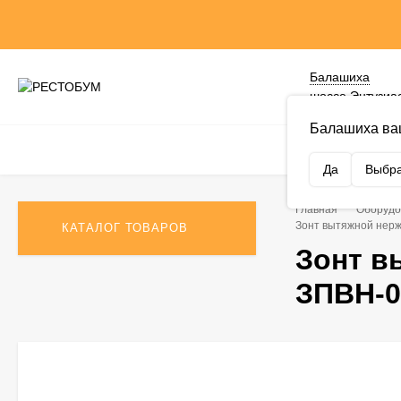
Балашиха
шоссе Энтузиас
Балашиха ва
Да
Выбра
Главная
Оборудо
Зонт вытяжной нер
КАТАЛОГ ТОВАРОВ
Зонт 
ЗПВН-0