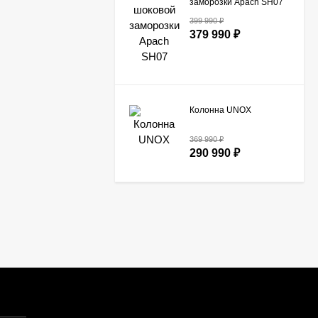
заморозки Apach SH07
399 990
₽
379 990
₽
Колонна UNOX
369 990
₽
290 990
₽