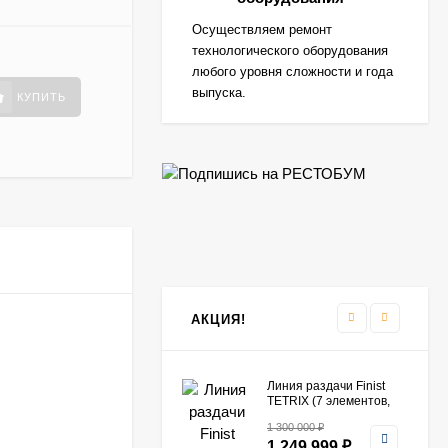
399 990
₽
Осуществляем ремонт
379 990
₽
технологического оборудования
любого уровня сложности и года
выпуска.
КУПИТЬ
Колонна UNOX
369 990
₽
290 990
₽
Пароконвектомат
Rational CM 61​
309 990
₽
249 990
₽
АКЦИЯ!
Линия раздачи Finist
TETRIX (7 элементов,
цвет фисташка)
1 300 000
₽
1 249 999
₽