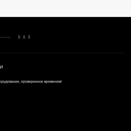
559 990
₽
390 990
₽
ИИ
орудование, проверенное временем!