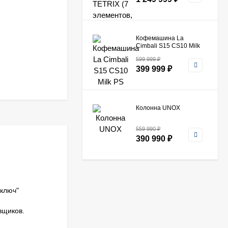
Кофемашина La
Cimbali S15 CS10 Milk
PS​
599 999
₽
399 999
₽
Колонна UNOX
559 990
₽
390 990
₽
Печь ротационная
WLBake MINIROTOR
ключ"
Pro с расстоечной
450 000
₽
камерой
399 990
₽
вщиков.