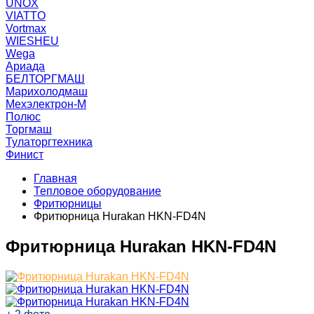
UNOX
VIATTO
Vortmax
WIESHEU
Wega
Ариада
БЕЛТОРГМАШ
Марихолодмаш
Мехэлектрон-М
Полюс
Торгмаш
Тулаторгтехника
Финист
Главная
Тепловое оборудование
Фритюрницы
Фритюрница Hurakan HKN-FD4N​
Фритюрница Hurakan HKN-FD4N​