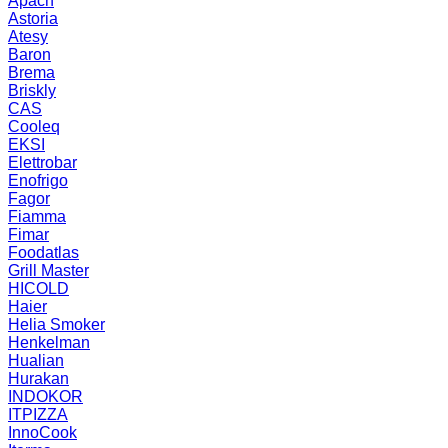
Apach
Astoria
Atesy
Baron
Brema
Briskly
CAS
Cooleq
EKSI
Elettrobar
Enofrigo
Fagor
Fiamma
Fimar
Foodatlas
Grill Master
HICOLD
Haier
Helia Smoker
Henkelman
Hualian
Hurakan
INDOKOR
ITPIZZA
InnoCook