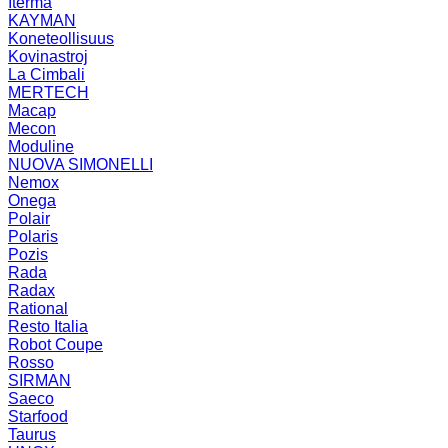
Iterma
KAYMAN
Koneteollisuus
Kovinastroj
La Cimbali
MERTECH
Macap
Mecon
Moduline
NUOVA SIMONELLI
Nemox
Onega
Polair
Polaris
Pozis
Rada
Radax
Rational
Resto Italia
Robot Coupe
Rosso
SIRMAN
Saeco
Starfood
Taurus