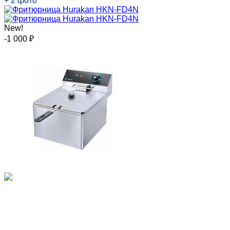
+ 2 фото
New!
-1 000
₽